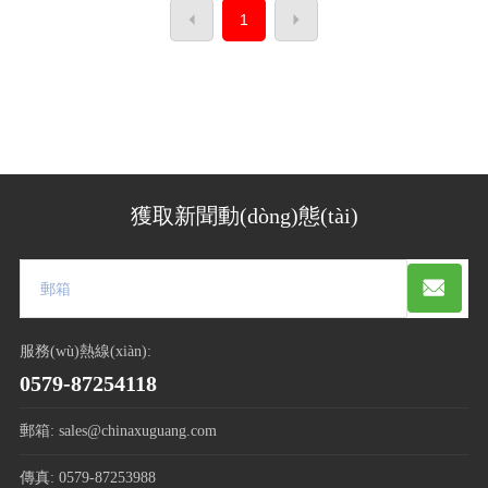
1
獲取新聞動(dòng)態(tài)
服務(wù)熱線(xiàn):
0579-87254118
郵箱: sales@chinaxuguang.com
傳真: 0579-87253988