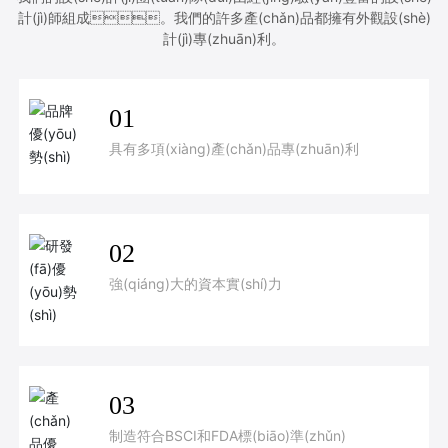
計(jì)師組成。我們的許多產(chǎn)品都擁有外觀設(shè)
計(jì)專(zhuān)利。
01
具有多項(xiàng)產(chǎn)品專(zhuān)利
02
強(qiáng)大的資本實(shí)力
03
制造符合BSCI和FDA標(biāo)準(zhǔn)