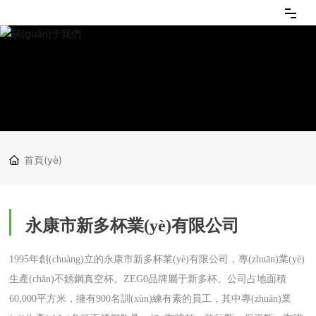
網(wǎng)站首頁(yè)
關(guān)于我們
產(chǎn)品中心
新聞資訊
首頁(yè)
聯(lián)系我們
EN
永康市新多杯業(yè)有限公司
1995年創(chuàng)立的永康市新多杯業(yè)有限公司，專(zhuān)業(yè)
生產(chǎn)不銹鋼真空杯。ZEG0品牌屬于新多杯。公司占地面積
60,000平方米，擁有900名訓(xùn)練有素的員工，其中專(zhuān)業