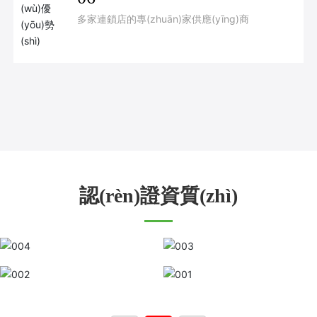
多家連鎖店的專(zhuān)家供應(yīng)商
認(rèn)證資質(zhì)